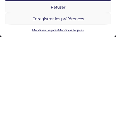
Refuser
Enregistrer les préférences
Mentions légales
Mentions légales
28/09/2022
Chauffeur de
maitre Paris
L’organisation d’événement à Paris
demande une logistique précise afin
d’acheminer vos convives avec tout le
standing qu’ils méritent.
Le Groupe
Biribin
est spécialisé en
transport haut
de gamme
proposant des
chauffeurs
de maître à Paris
expérimentés. Nous
nous engageons à ce que tous vos
invités soient menés à votre
évènement dans le confort et en
toute discrétion.