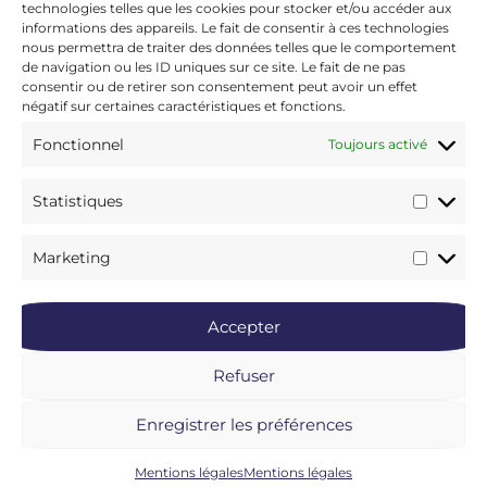
Bordeaux
technologies telles que les cookies pour stocker et/ou accéder aux
Chauffeur
site
65
Aeroport
informations des appareils. Le fait de consentir à ces technologies
Privé
Suivez-
Mentions
nous permettra de traiter des données telles que le comportement
de Nice
nous
Bordeaux
de navigation ou les ID uniques sur ce site. Le fait de ne pas
légales
avec
Facebook
&
consentir ou de retirer son consentement peut avoir un effet
Chauffeur
Politique de
négatif sur certaines caractéristiques et fonctions.
Instagram
Aquitaine
de luxe
confidentialité
Linkedin
Chauffeur
Fonctionnel
Toujours activé
Chauffeur
Conditions
Privé
de luxe
générales
Cannes &
Statistiques
Strasbourg
de vente
PACA
Médiateur
Nos
Conciergerie
de
engagements
Marketing
la
sur-mesure
consommation
Nos
Paris
CM2C
brochures
Protection
Accepter
49 Rue de Ponthieu,
rapprochée
75008 Paris
sur-
Refuser
+33 1 89 47 00 14
mesure
https://www.cm2c.net/
Organisation
Enregistrer les préférences
séjour sur-
mesure
Mentions légales
Mentions légales