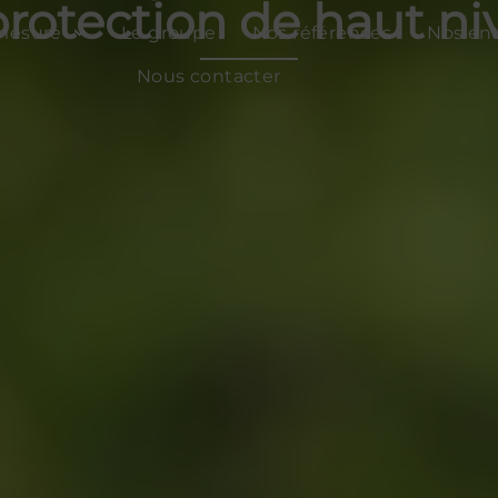
protection de haut ni
-mesure
Le groupe
Nos références
Nos ent
Nous contacter