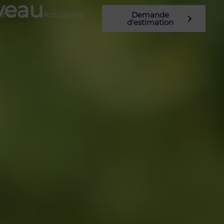
veau
ités
Actualités
Demande
d'estimation