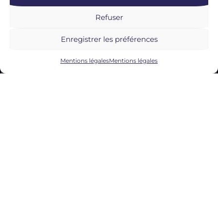
Refuser
Enregistrer les préférences
Mentions légales
Mentions légales
19/10/2022
profitez de
séjour haut
de gamme
sur la cote
d'azur
Et si vous profitiez de vos vacances
pour vous offrir un
séjour sur-mesure
haut de gamme sur la Côte d’Azur
? La
Riviera n’est pas réputée dans le
monde entier par hasard. Son littoral
est bordé de
plages paradisiaques
,
tandis que l’arrière-pays vous fait
découvrir ses paysages uniques et des