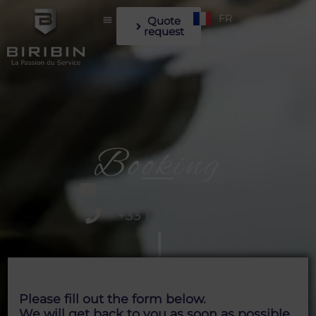
FR
Quote
request
Booking
contact@biribin.fr
+33 1 43 48 65 65
Please fill out the form below.
We will get back to you as soon as possible