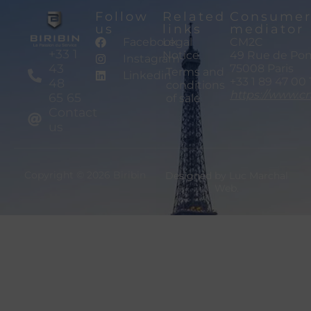
Follow
Related
Consume
us
links
mediator
Facebook
Legal
CM2C
+33 1
Notice
49 Rue de Pon
Instagram
43
75008 Paris
Terms and
Linkedin
+33 1 89 47 00 
48
conditions
https://www.c
65 65
of sale
Contact
us
Copyright © 2026 Biribin
Designed by Luc Marchal
Web.