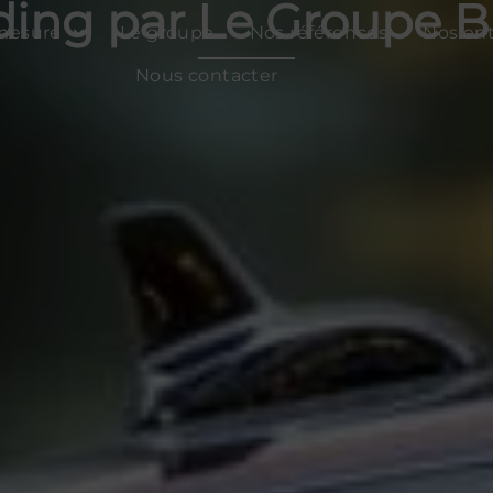
ding par Le Groupe Bi
-mesure
Le groupe
Nos références
Nos ent
Nous contacter