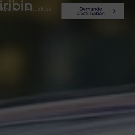
ribin
ités
Actualités
Demande
d'estimation